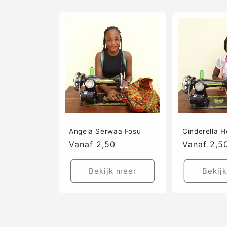
Angela Serwaa Fosu
Cinderella H
Prijs
Vanaf 2,50
Prijs
Vanaf 2,5
Bekijk meer
Bekij