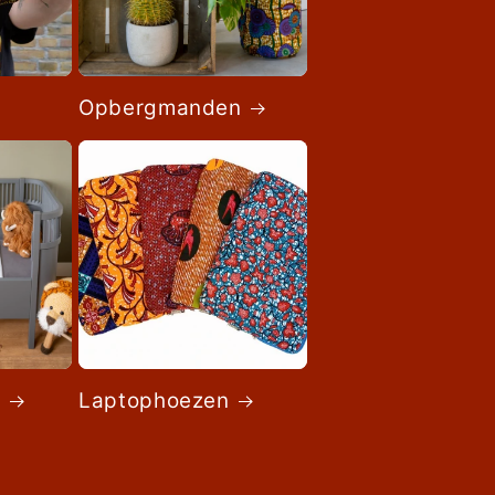
Opbergmanden
s
Laptophoezen