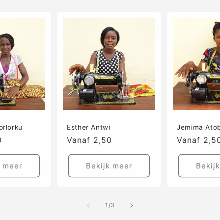
orlorku
Esther Antwi
Jemima Atob
0
Prijs
Vanaf 2,50
Prijs
Vanaf 2,5
k meer
Bekijk meer
Bekij
van
1
/
3