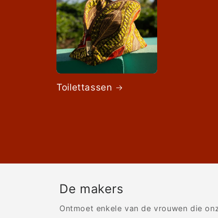
Toilettassen
De makers
Ontmoet enkele van de vrouwen die onze