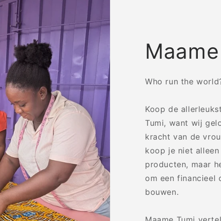
Maame
Who run the world? 
Koop de allerleuk
Tumi, want wij gel
kracht van de vrou
koop je niet allee
producten, maar h
om een financieel 
bouwen.
Maame Tumi vertelt