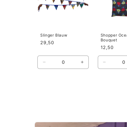
Slinger Blauw
Shopper Oce
Bouquet
Prijs
29,50
Prijs
12,50
Aantal
Aantal
Aantal
verlagen
verhogen
verlagen
voor
voor
voor
Default
Default
Default
Title
Title
Title