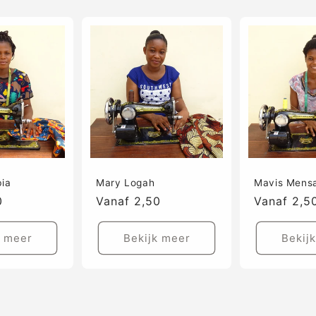
ia
Mary Logah
Mavis Mens
0
Prijs
Vanaf 2,50
Prijs
Vanaf 2,5
k meer
Bekijk meer
Bekij