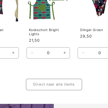
an
Kookschort Bright
Slinger Groen
Lights
Prijs
29,50
Prijs
21,50
Aantal
Aantal
Aantal
Aantal
verhogen
verlagen
verhogen
verlagen
voor
voor
voor
voor
Default
Default
Default
Default
Title
Title
Title
Title
Direct naar alle items