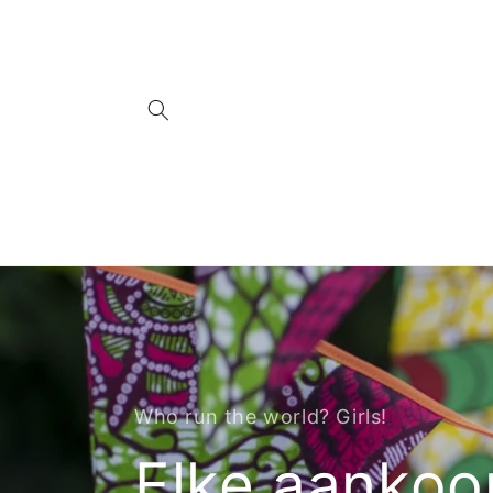
Meteen
naar de
content
Who run the world? Girls!
Elke aankoop