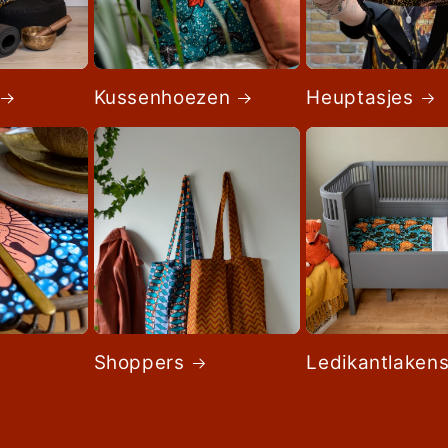
Kussenhoezen
Heuptasjes
Shoppers
Ledikantlaken