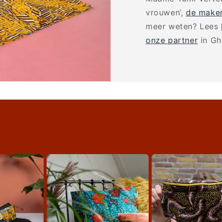
vrouwen’,
de make
meer weten? Lees
onze partner
in Gh