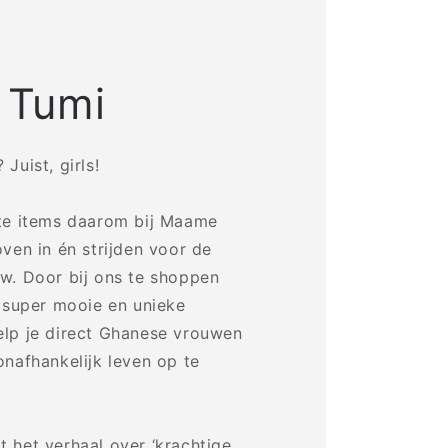
 Tumi
Juist, girls!
ste items daarom bij Maame
oven in én strijden voor de
w. Door bij ons te shoppen
n super mooie en unieke
elp je direct Ghanese vrouwen
onafhankelijk leven op te
 het verhaal over ‘krachtige